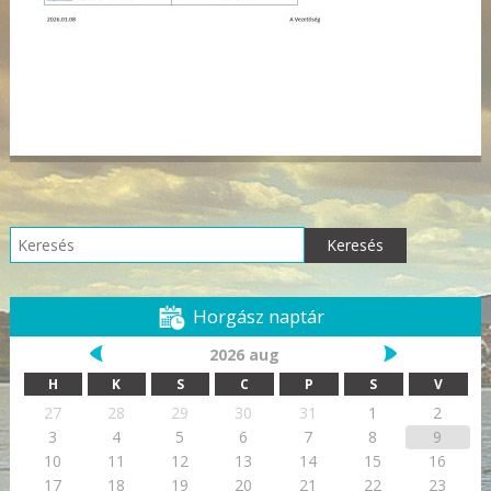
Keresés:
Horgász naptár
2026 aug
H
K
S
C
P
S
V
27
28
29
30
31
1
2
3
4
5
6
7
8
9
10
11
12
13
14
15
16
17
18
19
20
21
22
23