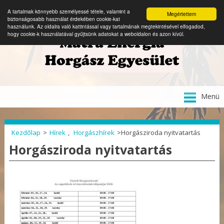
A tartalmak könnyebb személyessé tétele, valamint a
Megértettem
biztonságosabb használat érdekében cookie-kat
használunk. Az oldalra való kattintással vagy tartalmának megtekintésével elfogadod,
hogy cookie-k használatával gyűjtsünk adatokat a weboldalon és azon kívül.
Tovább
Menü
a
tartalomra
Kezdőlap
>
Hírek
,
Horgászhírek
>
Horgásziroda nyitvatartás
Horgásziroda nyitvatartás