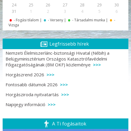
24
25
26
27
28
29
30
.
.
.
.
31
1
2
3
4
5
6
- Fogási tilalom |
- Verseny |
- Társadalmi munka |
-
Vizsga
Legfrissebb hírek
Nemzeti Élelmiszerlánc-biztonsági Hivatal (Nébih) a
Belügyminisztérium Országos Katasztrófavédelmi
Főigazgatóságának (BM OKF) közleménye
Horgászrend 2026
Fontosabb dátumok 2026
Horgásziroda nyitvatartás
Napijegy információ
A Ti fogásaitok