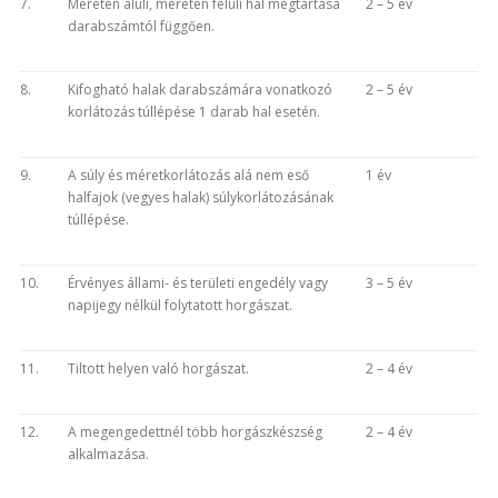
7.
Méreten aluli, méreten felüli hal megtartása
2 – 5 év
darabszámtól függően.
8.
Kifogható halak darabszámára vonatkozó
2 – 5 év
korlátozás túllépése 1 darab hal esetén.
9.
A súly és méretkorlátozás alá nem eső
1 év
halfajok (vegyes halak) súlykorlátozásának
túllépése.
10.
Érvényes állami- és területi engedély vagy
3 – 5 év
napijegy nélkül folytatott horgászat.
11.
Tiltott helyen való horgászat.
2 – 4 év
12.
A megengedettnél több horgászkészség
2 – 4 év
alkalmazása.