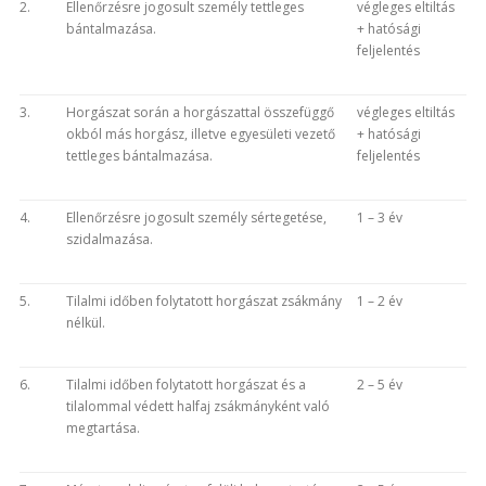
2.
Ellenőrzésre jogosult személy tettleges
végleges eltiltás
bántalmazása.
+ hatósági
feljelentés
3.
Horgászat során a horgászattal összefüggő
végleges eltiltás
okból más horgász, illetve egyesületi vezető
+ hatósági
tettleges bántalmazása.
feljelentés
4.
Ellenőrzésre jogosult személy sértegetése,
1 – 3 év
szidalmazása.
5.
Tilalmi időben folytatott horgászat zsákmány
1 – 2 év
nélkül.
6.
Tilalmi időben folytatott horgászat és a
2 – 5 év
tilalommal védett halfaj zsákmányként való
megtartása.