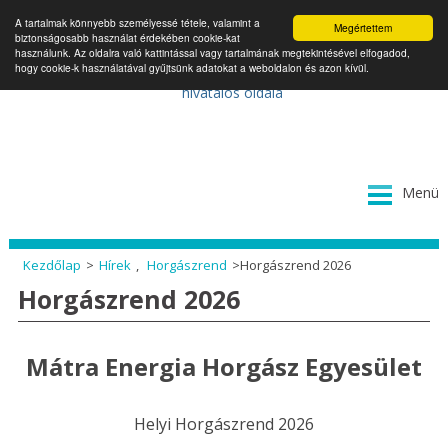
A tartalmak könnyebb személyessé tétele, valamint a
Megértettem
biztonságosabb használat érdekében cookie-kat
használunk. Az oldalra való kattintással vagy tartalmának megtekintésével elfogadod,
hogy cookie-k használatával gyűjtsünk adatokat a weboldalon és azon kívül.
Tovább
Menü
a
tartalomra
Kezdőlap
>
Hírek
,
Horgászrend
>
Horgászrend 2026
Horgászrend 2026
Mátra Energia Horgász Egyesület
Helyi Horgászrend 2026