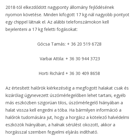
2018-tól elkezdődött nagyponty állomány fejlődésének
nyomon követése. Minden kifogott 17 kg-nál nagyobb pontyot
egy chippel látnak el. Az alábbi telefonszámokon kell
bejelenteni a 17 kg feletti fogásokat:
Gócsa Tamás: + 36 20 519 6728
Varbai Attila: + 36 30 944 3723
Horti Richárd + 36 30 409 8658
Az értesített halőrök kiérkezéséig a megfogott halakat csak és
kizárólag úgynevezett úszómérlegelőben lehet tartani, egyéb
más eszközben szigorúan tilos, úszómérlegelő hiányában a
halat vissza kell engedni a tóba. Ha bármilyen információ a
halőrök tudomására jut, hogy a horgász a kötelező halvédelmi
eszközök hiányában, a halnak sérülést okozott, akkor a
horgásszal szemben fegyelmi eljárás indítható.