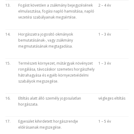
13.
Fogást követően a zsákmány bejegyzésének
2 – 4 év
elmulasztása, fogási napló hamisítása, napló
vezetési szabályainak megsértése.
14.
Horgászatra jogosító okmányok
1 – 3 év
bemutatásának-, vagy zsákmány
megmutatásának megtagadása.
15.
Természeti környezet, műtárgyak növényzet
1 – 3 év
rongálása, távozáskor szemetes horgászhely
hátrahagyása és egyéb környezetvédelmi
szabályok megszegése.
16.
Eltiltás alatt álló személy jogosulatlan
végleges eltiltás
horgászata.
17.
Egyesület kihirdetett horgászrendje
1 – 5 év
előírásainak megszegése.