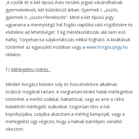
A szülők itt is két típusú éves területi jegyet vásárolhatnak
gyermekeiknek, két különböző árban. Gyermek I. „úszós,
gyermek II. „úszós+fenekezős”. Mind a két típusú jegy
ugyanarra a mennyiségű hal fogási naplóba való rögzítésére és
elvitelére ad lehetőséget: 3 kg méretkorlátozás alá nem eső
halfaj. Törpeharcsa súlykorlátozás nélkül fogható. A kiváltásuk
történhet az egyesületi irodában vagy a
www.horgaszjegy.hu
oldalon.
f.)
Mérlegelés/ mérés :
Minden horgász köteles súly és hosszmérésre alkalmas
eszközt magánál tartani. A megtartani kívánt halak mérlegelése
történhet a merítő szákkal, haltartóval, vagy az erre a célra
kialakított mérlegelő zsákokkal. Szigorúan tilos a hal
kopoltyújába, szájába akasztani a mérleg kampóját, vagy a
mérlegelést úgy végezni, hogy a halnak bármilyen sérülést
okozzon.