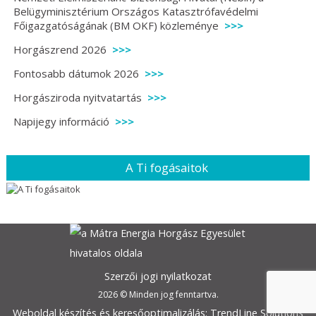
Belügyminisztérium Országos Katasztrófavédelmi
Főigazgatóságának (BM OKF) közleménye
Horgászrend 2026
Fontosabb dátumok 2026
Horgásziroda nyitvatartás
Napijegy információ
A Ti fogásaitok
Szerzői jogi nyilatkozat
2026 © Minden jog fenntartva.
Weboldal készítés és keresőoptimalizálás: TrendLine Solutions