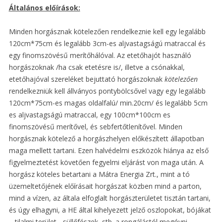
Általános előírások:
Minden horgásznak kötelezően rendelkeznie kell egy legalább
120cm*75cm és legalább 3cm-es aljvastagságú matraccal és
egy finomszövésű merítőhálóval. Az etetőhajót használó
horgászoknak /ha csak etetésre is/, illetve a csónakkal,
etetőhajóval szereléket bejuttató horgászoknak
kötelezően
rendelkezniük kell állványos pontybölcsővel vagy egy legalább
120cm*75cm-es magas oldalfalú/ min.20cm/ és legalább 5cm
es aljvastagságú matraccal, egy 100cm*100cm es
finomszövésű merítővel, és sebfertőtlenítővel. Minden
horgásznak kötelező a horgászhelyen előkészített állapotban
maga mellett tartani. Ezen halvédelmi eszközök hiánya az első
figyelmeztetést követően fegyelmi eljárást von maga után. A
horgász köteles betartani a Mátra Energia Zrt., mint a tó
üzemeltetőjének előírásait horgászat közben mind a parton,
mind a vízen, az általa elfoglalt horgászterületet tisztán tartani,
és úgy elhagyni, a HE által kihelyezett jelző oszlopokat, bójákat
– tilalmi terület-, süllőfészek, stb. a rongálástól megóvni.