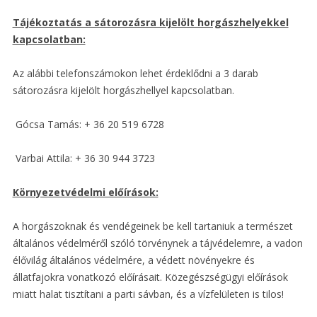
Tájékoztatás a sátorozásra kijelölt horgászhelyekkel
kapcsolatban:
Az alábbi telefonszámokon lehet érdeklődni a 3 darab
sátorozásra kijelölt horgászhellyel kapcsolatban.
Gócsa Tamás: + 36 20 519 6728
Varbai Attila: + 36 30 944 3723
Környezetvédelmi előírások:
A horgászoknak és vendégeinek be kell tartaniuk a természet
általános védelméről szóló tör­vénynek a tájvédelemre, a vadon
élővilág általános védelmére, a védett növényekre és
állatfajokra vonatkozó előírásait. Közegészségügyi előírások
miatt halat tisztítani a parti sávban, és a vízfelületen is tilos!