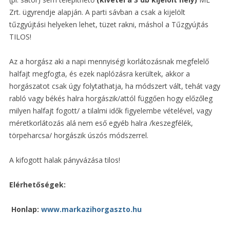
Zrt. ügyrendje alapján. A parti sávban a csak a kijelölt
tűzgyújtási helyeken lehet, tüzet rakni, máshol a Tűzgyújtás
TILOS!
Az a horgász aki a napi mennyiségi korlátozásnak megfelelő
halfajt megfogta, és ezek naplózásra kerültek, akkor a
horgászatot csak úgy folytathatja, ha módszert vált, tehát vagy
rabló vagy békés halra horgászik/attól függően hogy előzőleg
milyen halfajt fogott/ a tilalmi idők figyelembe vételével, vagy
méretkorlátozás alá nem eső egyéb halra /keszegfélék,
törpeharcsa/ horgászik úszós módszerrel.
A kifogott halak pányvázása tilos!
Elérhetőségek:
Honlap:
www.markazihorgaszto.hu