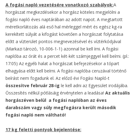
A fogási napló vezetésére vonatkozó szabályok:
A
horgászat megkezdésekor a horgász köteles megjelölni a
fogási napló éves naptárában az adott napot. A megtartott
méretkorlátozás alá eső hal mérleggel mért és egész kg-ra
kerekített súlyát a kifogást követően a horgászat folytatása
előtt a vízterület pontos megnevezésével és víztérkódjával
(Markazi tározó, 10-006-1-1) azonnal be kell írni. A fogási
naplóba az órát és a percet két-két számjeggyel kell beírni. (pl.:
17:05) Az egyéb halat a horgászat befejezésekor a tópart
elhagyása előtt kell beírni. A fogási naplóba ceruzával történő
beírást nem fogadunk el. Az előző évi Fogási Napló-t
összesítve február 28-ig
le kell adni az Egyesület irodájába.
Összesítés nélkül pótlásáig érvénytelen a leadása!
Az aktuális
horgászéven belül a fogási naplóban az éves
darabszám vagy súly megfogásra került második
fogási napló nem váltható!
17 kg feletti pontyok bejelentése: