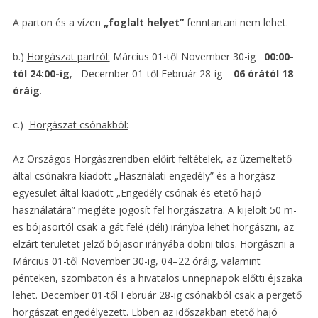
A parton és a vízen
„foglalt helyet”
fenntartani nem lehet.
b.)
Horgászat partról:
Március 01-től November 30-ig
00:00-
tól 24:00-ig
, December 01-től Február 28-ig
06 órától 18
óráig
.
c.)
Horgászat csónakból:
Az Országos Horgászrendben előírt feltételek, az üzemeltető
által csónakra kiadott „Használati engedély” és a horgász­
egyesület által kiadott „Engedély csónak és etető hajó
használatára” megléte jogosít fel horgászatra. A kijelölt 50 m-
es bójasortól csak a gát felé (déli) irányba lehet horgászni, az
elzárt területet jelző bójasor irányába dobni tilos. Horgászni a
Március 01-től November 30-ig, 04–22 óráig, valamint
pénteken, szombaton és a hivatalos ünnepnapok előtti éjszaka
lehet. December 01-től Február 28-ig csónakból csak a pergető
horgászat engedélyezett. Ebben az időszakban etető hajó