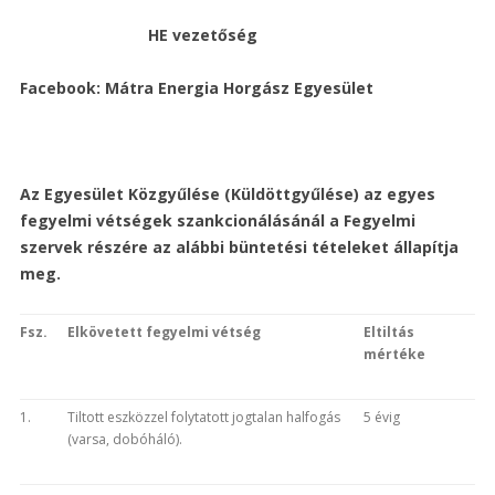
HE vezetőség
Facebook: Mátra Energia Horgász Egyesület
Az Egyesület Közgyűlése (Küldöttgyűlése) az egyes
fegyelmi vétségek szankcionálásánál a Fegyelmi
szervek részére az alábbi büntetési tételeket állapítja
meg.
Fsz.
Elkövetett fegyelmi vétség
Eltiltás
mértéke
1.
Tiltott eszközzel folytatott jogtalan halfogás
5 évig
(varsa, dobóháló).