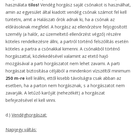
használata
tilos!
Vendég horgász saját csónakot is használhat,
amin az egyesület által kiadott vendég csónak számot fel kell
tüntetni, amit a Halászati őrök adnak ki, ha a csónak az
előírásoknak megfelel. A horgász az ellenőrzésre feljogosított
személy (a halőr, az üzemeltető ellenőrzést végző) részére
köteles rendelkezésre állni, a partról történő felszólítás esetén
köteles a partra a csónakkal kimenni. A csónakból történő
horgászattal, közlekedésével valamint az etető hajó
mozgásával a parti horgászatot nem lehet zavarni. A parti
horgászat biztosítása céljából a mindenkori vízszéltől minimum
250 m-re
kell leállni, ettől kisebb távolságra csak abban az
esetben, ha a parton nem horgásznak, s a horgászatot nem
zavarják. A letűző karóját (nehezékét) a horgászat
befejezésével el kell vinni.
d.)
Vendéghorgászat:
Napijegy váltás: