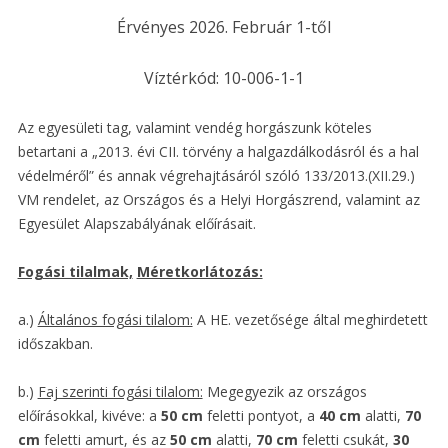
Érvényes 2026. Február 1-től
Víztérkód: 10-006-1-1
Az egyesületi tag, valamint vendég horgászunk köteles
betartani a „2013. évi CII. törvény a halgazdálkodásról és a hal
védelméről” és annak végrehajtásáról szóló 133/2013.(XII.29.)
VM rendelet, az Országos és a Helyi Horgászrend, valamint az
Egyesület Alapszabályának előírásait.
Fogási tilalmak,
Méretkorlátozás:
a.)
Általános fogási tilalom:
A HE. vezetősége által meghirdetett
időszakban.
b.)
Faj szerinti fogási tilalom:
Megegyezik az országos
előírásokkal, kivéve: a
50 cm
feletti pontyot, a
40 cm
alatti,
70
cm
feletti amurt, és az
50 cm
alatti,
70 cm
feletti csukát,
30