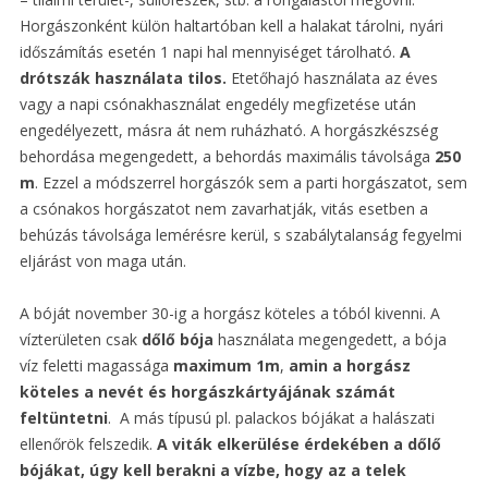
Horgászonként külön haltartóban kell a halakat tárolni, nyári
időszámítás esetén 1 napi hal mennyiséget tárolható.
A
drótszák használata tilos.
Etetőhajó használata az éves
vagy a napi csónakhasználat engedély megfizetése után
engedélyezett, másra át nem ruházható. A horgászkészség
behordása megengedett, a behordás maximális távolsága
250
m
. Ezzel a módszerrel horgászók sem a parti horgászatot, sem
a csónakos horgászatot nem zavarhatják, vitás esetben a
behúzás távolsága lemérésre kerül, s szabálytalanság fegyelmi
eljárást von maga után.
A bóját november 30-ig a horgász köteles a tóból kivenni. A
vízterületen csak
dőlő bója
használata megengedett, a bója
víz feletti magassága
maximum 1m
,
amin a horgász
köteles a nevét és horgászkártyájának számát
feltüntetni
. A más típusú pl. palackos bójákat a halászati
ellenőrök felszedik.
A viták elkerülése érdekében a dőlő
bójákat, úgy kell berakni a vízbe, hogy az a telek