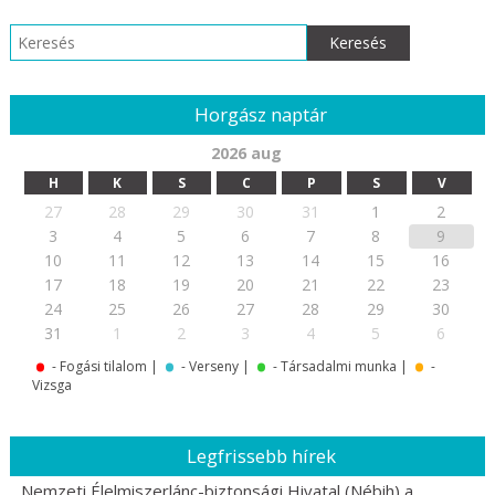
Keresés:
Horgász naptár
2026 aug
H
K
S
C
P
S
V
27
28
29
30
31
1
2
3
4
5
6
7
8
9
10
11
12
13
14
15
16
17
18
19
20
21
22
23
24
25
26
27
28
29
30
.
.
.
.
31
1
2
3
4
5
6
- Fogási tilalom |
- Verseny |
- Társadalmi munka |
-
Vizsga
Legfrissebb hírek
Nemzeti Élelmiszerlánc-biztonsági Hivatal (Nébih) a