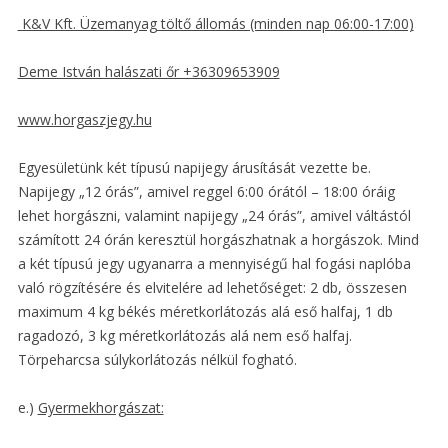
K&V Kft. Üzemanyag töltő állomás (minden nap 06:00-17:00)
Deme István halászati őr +36309653909
www.horgaszjegy.hu
Egyesületünk két típusú napijegy árusítását vezette be.
Napijegy „12 órás”, amivel reggel 6:00 órától – 18:00 óráig
lehet horgászni, valamint napijegy „24 órás”, amivel váltástól
számított 24 órán keresztül horgászhatnak a horgászok. Mind
a két típusú jegy ugyanarra a mennyiségű hal fogási naplóba
való rögzítésére és elvitelére ad lehetőséget: 2 db, összesen
maximum 4 kg békés méretkorlátozás alá eső halfaj, 1 db
ragadozó, 3 kg méretkorlátozás alá nem eső halfaj.
Törpeharcsa súlykorlátozás nélkül fogható.
e.)
Gyermekhorgászat: