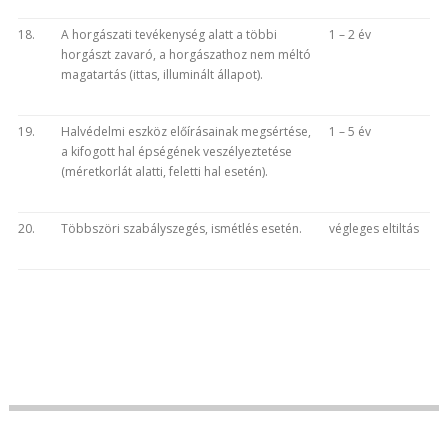
18.
A horgászati tevékenység alatt a többi
1 – 2 év
horgászt zavaró, a horgászathoz nem méltó
magatartás (ittas, illuminált állapot).
19.
Halvédelmi eszköz előírásainak megsértése,
1 – 5 év
a kifogott hal épségének veszélyeztetése
(méretkorlát alatti, feletti hal esetén).
20.
Többszöri szabályszegés, ismétlés esetén.
végleges eltiltás