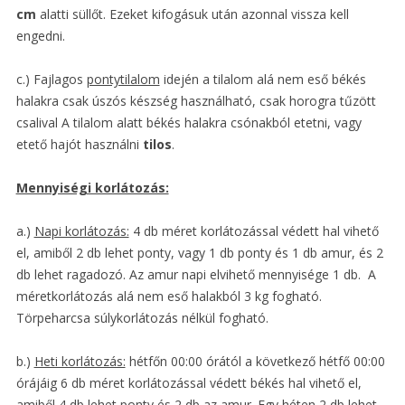
cm
alatti süllőt. Ezeket kifogásuk után azonnal vissza kell
engedni.
c.) Fajlagos
pontytilalom
idején a tilalom alá nem eső békés
halakra csak úszós készség használható, csak horogra tűzött
csalival A tilalom alatt békés halakra csónakból etetni, vagy
etető hajót használni
tilos
.
Mennyiségi korlátozás:
a.)
Napi korlátozás:
4 db méret korlátozással védett hal vihető
el, amiből 2 db lehet ponty, vagy 1 db ponty és 1 db amur, és 2
db lehet ragadozó. Az amur napi elvihető mennyisége 1 db. A
méretkorlátozás alá nem eső halakból 3 kg fogható.
Törpeharcsa súlykorlátozás nélkül fogható.
b.)
Heti korlátozás:
hétfőn 00:00 órától a következő hétfő 00:00
órájáig 6 db méret korlátozással védett békés hal vihető el,
amiből 4 db lehet ponty és 2 db az amur. Egy héten 2 db lehet