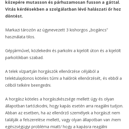
közepére mutasson és párhuzamosan fusson a gáttal.
Vitás kérdésekben a szolgálatban lévő halászati őr hoz
döntést.
Markazi tározón az úgynevezett 3 kishorgos „bogáncs”
használata tilos.
Gépjárművel, közlekedni és parkolni a kijelölt úton és a kijelölt
parkolókban szabad.
A telek vízpartján horgászók ellenőrzése céljából a
telektulajdonos köteles tűrni a halőrök ellenőrzését, és ebből a
célból telkére beengedni.
A horgász köteles a horgászkészsége mellett úgy és olyan
állapotban tartózkodni, hogy kapás esetén arra reagálni tudjon.
Abban az esetben, ha az ellenőrző személyek a horgászt nem
találják a felszerelése mellett, vagy olyan állapotban van /nem
egészségügyi probléma miatt/ hogy a kapásra reagálni