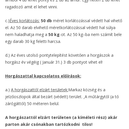
ragadozó amit el lehet vinni.
c.)
Éves korlátozás:
50 db
méret korlátozással védett hal vihető
el. Az 50 darab elvihető méretkorlátozással védett hal súlya
nem haladhatja meg a
50 kg
-ot. Az 50 kg–ba nem számít bele
egy darab 30 kg feletti harcsa.
d.) Az éves utolsó pontytelepítést követően a horgászok a
horgász év végéig ( Január 31.) 3 db pontyot vihet el!
Horgászattal kapcsolatos előírások:
a.)
A horgászattól elzárt területek:
Markaz község és a
jelzőoszlopok által bezárt (védett) terület.
A műtárgytól (a tó
zárógáttól) 50 méteren belül.
A horgászattól elzárt területen (a kíméleti rész) akár
parton akár csónakban tartózkodni tilos!