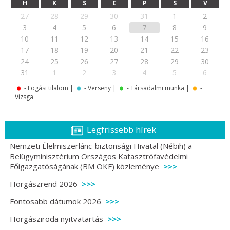
H
K
S
C
P
S
V
27
28
29
30
31
1
2
3
4
5
6
7
8
9
10
11
12
13
14
15
16
17
18
19
20
21
22
23
24
25
26
27
28
29
30
.
.
.
.
31
1
2
3
4
5
6
- Fogási tilalom |
- Verseny |
- Társadalmi munka |
-
Vizsga
Legfrissebb hírek
Nemzeti Élelmiszerlánc-biztonsági Hivatal (Nébih) a
Belügyminisztérium Országos Katasztrófavédelmi
Főigazgatóságának (BM OKF) közleménye
Horgászrend 2026
Fontosabb dátumok 2026
Horgásziroda nyitvatartás