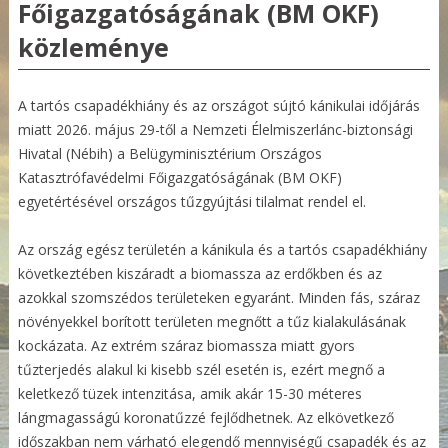
Főigazgatóságának (BM OKF)
közleménye
A tartós csapadékhiány és az országot sújtó kánikulai időjárás
miatt 2026. május 29-től a Nemzeti Élelmiszerlánc-biztonsági
Hivatal (Nébih) a Belügyminisztérium Országos
Katasztrófavédelmi Főigazgatóságának (BM OKF)
egyetértésével országos tűzgyújtási tilalmat rendel el.
Az ország egész területén a kánikula és a tartós csapadékhiány
következtében kiszáradt a biomassza az erdőkben és az
azokkal szomszédos területeken egyaránt. Minden fás, száraz
növényekkel borított területen megnőtt a tűz kialakulásának
kockázata. Az extrém száraz biomassza miatt gyors
tűzterjedés alakul ki kisebb szél esetén is, ezért megnő a
keletkező tüzek intenzitása, amik akár 15-30 méteres
lángmagasságú koronatűzzé fejlődhetnek. Az elkövetkező
időszakban nem várható elegendő mennyiségű csapadék és az