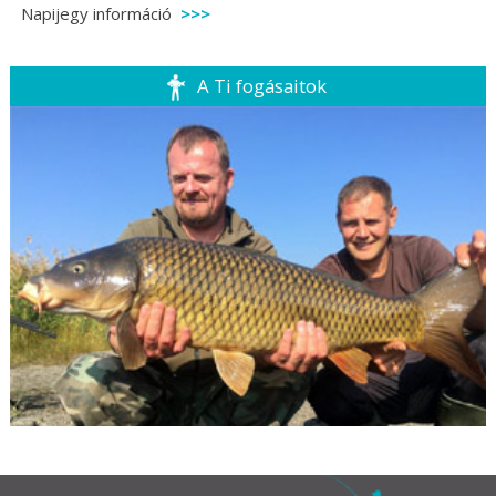
Napijegy információ
A Ti fogásaitok