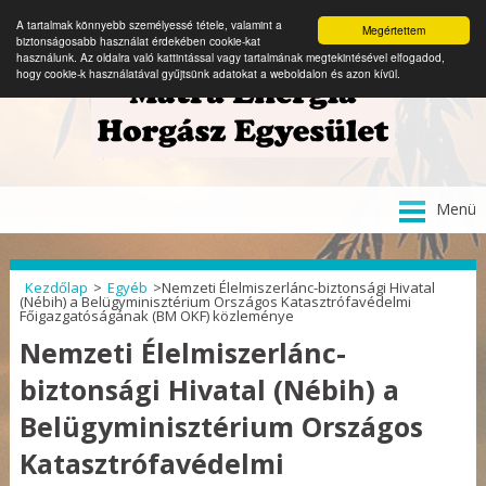
A tartalmak könnyebb személyessé tétele, valamint a
Megértettem
biztonságosabb használat érdekében cookie-kat
használunk. Az oldalra való kattintással vagy tartalmának megtekintésével elfogadod,
hogy cookie-k használatával gyűjtsünk adatokat a weboldalon és azon kívül.
Tovább
Menü
a
tartalomra
Kezdőlap
>
Egyéb
>
Nemzeti Élelmiszerlánc-biztonsági Hivatal
(Nébih) a Belügyminisztérium Országos Katasztrófavédelmi
Főigazgatóságának (BM OKF) közleménye
Nemzeti Élelmiszerlánc-
biztonsági Hivatal (Nébih) a
Belügyminisztérium Országos
Katasztrófavédelmi