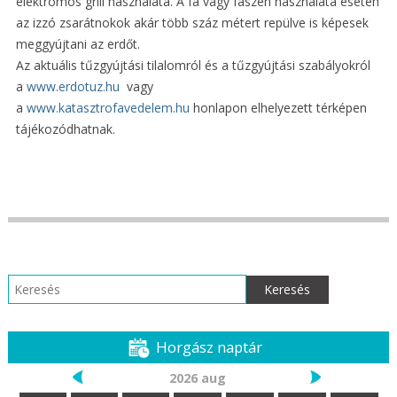
elektromos grill használata. A fa vagy faszén használata esetén
az izzó zsarátnokok akár több száz métert repülve is képesek
meggyújtani az erdőt.
Az aktuális tűzgyújtási tilalomról és a tűzgyújtási szabályokról
a
www.erdotuz.hu
vagy
a
www.katasztrofavedelem.hu
honlapon elhelyezett térképen
tájékozódhatnak.
Keresés:
Horgász naptár
2026 aug