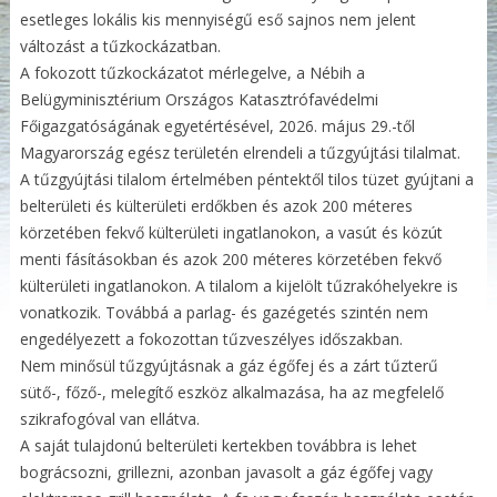
esetleges lokális kis mennyiségű eső sajnos nem jelent
változást a tűzkockázatban.
A fokozott tűzkockázatot mérlegelve, a Nébih a
Belügyminisztérium Országos Katasztrófavédelmi
Főigazgatóságának egyetértésével, 2026. május 29.-től
Magyarország egész területén elrendeli a tűzgyújtási tilalmat.
A tűzgyújtási tilalom értelmében péntektől tilos tüzet gyújtani a
belterületi és külterületi erdőkben és azok 200 méteres
körzetében fekvő külterületi ingatlanokon, a vasút és közút
menti fásításokban és azok 200 méteres körzetében fekvő
külterületi ingatlanokon. A tilalom a kijelölt tűzrakóhelyekre is
vonatkozik. Továbbá a parlag- és gazégetés szintén nem
engedélyezett a fokozottan tűzveszélyes időszakban.
Nem minősül tűzgyújtásnak a gáz égőfej és a zárt tűzterű
sütő-, főző-, melegítő eszköz alkalmazása, ha az megfelelő
szikrafogóval van ellátva.
A saját tulajdonú belterületi kertekben továbbra is lehet
bográcsozni, grillezni, azonban javasolt a gáz égőfej vagy