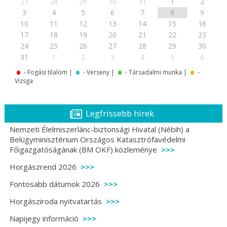
27
28
29
30
31
1
2
3
4
5
6
7
8
9
10
11
12
13
14
15
16
17
18
19
20
21
22
23
24
25
26
27
28
29
30
.
.
.
.
31
1
2
3
4
5
6
- Fogási tilalom |
- Verseny |
- Társadalmi munka |
-
Vizsga
Legfrissebb hírek
Nemzeti Élelmiszerlánc-biztonsági Hivatal (Nébih) a
Belügyminisztérium Országos Katasztrófavédelmi
Főigazgatóságának (BM OKF) közleménye
Horgászrend 2026
Fontosabb dátumok 2026
Horgásziroda nyitvatartás
Napijegy információ