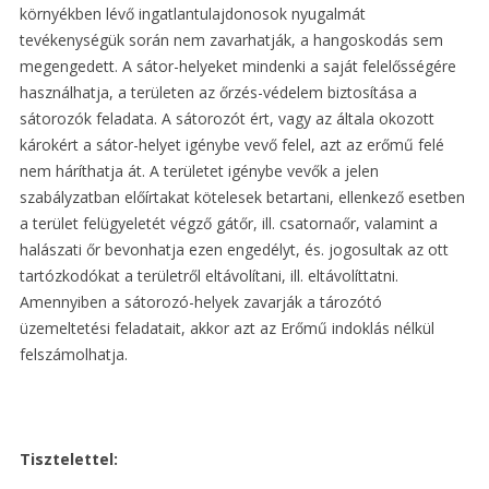
környékben lévő ingatlantulajdonosok nyugalmát
tevékenységük során nem zavarhatják, a hangoskodás sem
megengedett. A sátor-helyeket mindenki a saját felelősségére
használhatja, a területen az őrzés-védelem biztosítása a
sátorozók feladata. A sátorozót ért, vagy az általa okozott
károkért a sátor-helyet igénybe vevő felel, azt az erőmű felé
nem háríthatja át. A területet igénybe vevők a jelen
szabályzatban előírtakat kötelesek betartani, ellenkező esetben
a terület felügyeletét végző gátőr, ill. csatornaőr, valamint a
halászati őr bevonhatja ezen engedélyt, és. jogosultak az ott
tartózkodókat a területről eltávolítani, ill. eltávolíttatni.
Amennyiben a sátorozó-helyek zavarják a tározótó
üzemeltetési feladatait, akkor azt az Erőmű indoklás nélkül
felszámolhatja.
Tisztelettel: