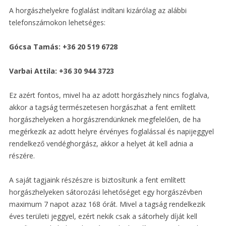
A horgászhelyekre foglalást indítani kizárólag az alábbi
telefonszámokon lehetséges:
Gócsa Tamás: +36 20 519 6728
Varbai Attila: +36 30 944 3723
Ez azért fontos, mivel ha az adott horgászhely nincs foglalva,
akkor a tagság természetesen horgászhat a fent említett
horgászhelyeken a horgászrendünknek megfelelően, de ha
megérkezik az adott helyre érvényes foglalással és napijeggyel
rendelkező vendéghorgász, akkor a helyet át kell adnia a
részére.
A saját tagjaink részészre is biztosítunk a fent említett
horgászhelyeken sátorozási lehetőséget egy horgászévben
maximum 7 napot azaz 168 órát. Mivel a tagság rendelkezik
éves területi jeggyel, ezért nekik csak a sátorhely díját kell