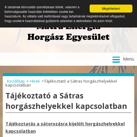
A tartalmak könnyebb személyessé tétele, valamint a
Megértettem
biztonságosabb használat érdekében cookie-kat
használunk. Az oldalra való kattintással vagy tartalmának megtekintésével elfogadod,
hogy cookie-k használatával gyűjtsünk adatokat a weboldalon és azon kívül.
Tovább
Menü
a
tartalomra
Kezdőlap
>
Hírek
>
Tájékoztató a Sátras horgászhelyekkel
kapcsolatban
Tájékoztató a Sátras
horgászhelyekkel kapcsolatban
Tájékoztatás a sátorozásra kijelölt horgászhelyekkel
kapcsolatban