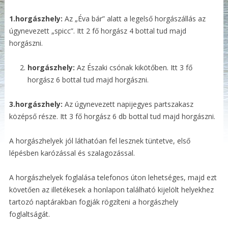
1.horgászhely:
Az „Éva bár” alatt a legelső horgászállás az
úgynevezett „spicc”. Itt 2 fő horgász 4 bottal tud majd
horgászni.
horgászhely:
Az Északi csónak kikötőben. Itt 3 fő
horgász 6 bottal tud majd horgászni.
3.horgászhely:
Az úgynevezett napijegyes partszakasz
középső része. Itt 3 fő horgász 6 db bottal tud majd horgászni.
A horgászhelyek jól láthatóan fel lesznek tüntetve, első
lépésben karózással és szalagozással.
A horgászhelyek foglalása telefonos úton lehetséges, majd ezt
követően az illetékesek a honlapon található kijelölt helyekhez
tartozó naptárakban fogják rögzíteni a horgászhely
foglaltságát.