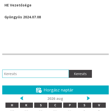
HE Vezetősége
Gyöngyös 2024.07.08
Keresés:
Horgász naptár
2026 aug
H
K
S
C
P
S
V