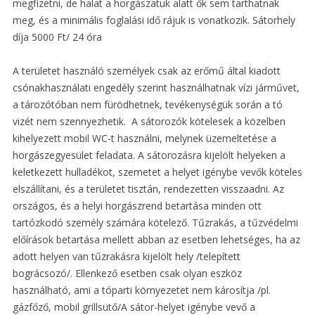
megfizetni, de halat a horgászatuk alatt ők sem tarthatnak
meg, és a minimális foglalási idő rájuk is vonatkozik. Sátorhely
díja 5000 Ft/ 24 óra
A területet használó személyek csak az erőmű által kiadott
csónakhasználati engedély szerint használhatnak vízi járművet,
a tározótóban nem fürödhetnek, tevékenységük során a tó
vizét nem szennyezhetik. A sátorozók kötelesek a közelben
kihelyezett mobil WC-t használni, melynek üzemeltetése a
horgászegyesület feladata. A sátorozásra kijelölt helyeken a
keletkezett hulladékot, szemetet a helyet igénybe vevők köteles
elszállítani, és a területet tisztán, rendezetten visszaadni. Az
országos, és a helyi horgászrend betartása minden ott
tartózkodó személy számára kötelező. Tűzrakás, a tűzvédelmi
előírások betartása mellett abban az esetben lehetséges, ha az
adott helyen van tűzrakásra kijelölt hely /telepített
bográcsozó/. Ellenkező esetben csak olyan eszköz
használható, ami a tóparti környezetet nem károsítja /pl.
gázfőző, mobil grillsütő/A sátor-helyet igénybe vevő a