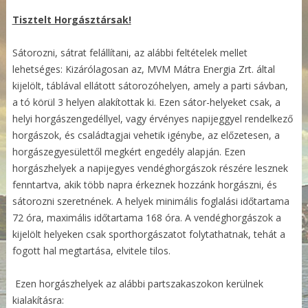
Tisztelt Horgásztársak!
Sátorozni, sátrat felállítani, az alábbi feltételek mellet
lehetséges: Kizárólagosan az, MVM Mátra Energia Zrt. által
kijelölt, táblával ellátott sátorozóhelyen, amely a parti sávban,
a tó körül 3 helyen alakítottak ki. Ezen sátor-helyeket csak, a
helyi horgászengedéllyel, vagy érvényes napijeggyel rendelkező
horgászok, és családtagjai vehetik igénybe, az előzetesen, a
horgászegyesülettől megkért engedély alapján. Ezen
horgászhelyek a napijegyes vendéghorgászok részére lesznek
fenntartva, akik több napra érkeznek hozzánk horgászni, és
sátorozni szeretnének. A helyek minimális foglalási időtartama
72 óra, maximális időtartama 168 óra. A vendéghorgászok a
kijelölt helyeken csak sporthorgászatot folytathatnak, tehát a
fogott hal megtartása, elvitele tilos.
Ezen horgászhelyek az alábbi partszakaszokon kerülnek
kialakításra: